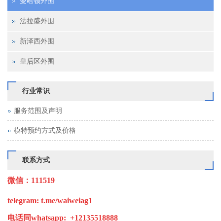
曼哈顿外围
法拉盛外围
新泽西外围
皇后区外围
行业常识
服务范围及声明
为你解决各种不懂的问题
模特预约方式及价格
联系方式
微信：111519
telegram: t.me/waiweiag1
电话同
whatsapp: +12135518888