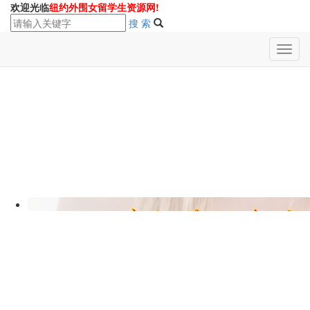
欢迎光临
纽约外围女
留学生
资源网!
搜 索
Toggl
navig